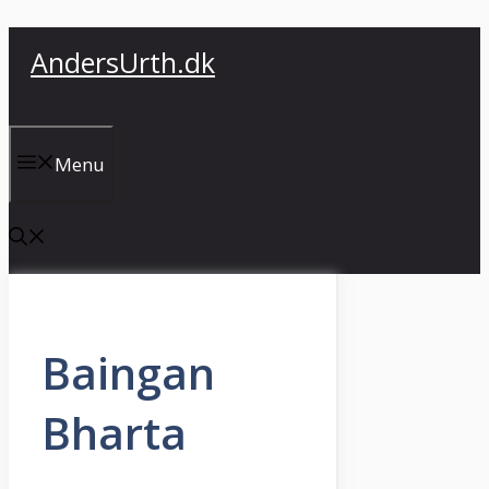
Skip
AndersUrth.dk
to
content
Menu
Baingan
Bharta