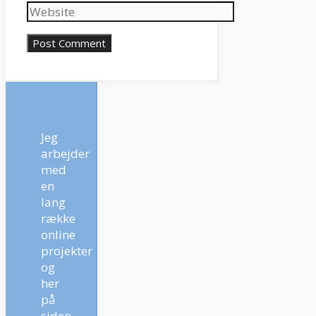
Website
Jeg
arbejder
med
en
lang
række
online
projekter
og
her
på
siden