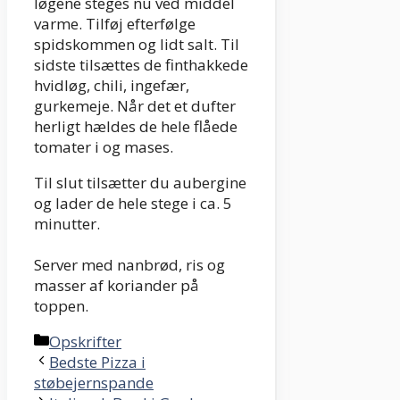
løgene steges nu ved middel
varme. Tilføj efterfølge
spidskommen og lidt salt. Til
sidste tilsættes de finthakkede
hvidløg, chili, ingefær,
gurkemeje. Når det et dufter
herligt hældes de hele flåede
tomater i og mases.
Til slut tilsætter du aubergine
og lader de hele stege i ca. 5
minutter.
Server med nanbrød, ris og
masser af koriander på
toppen.
Categories
Opskrifter
Bedste Pizza i
støbejernspande