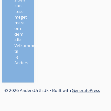
kan
læse
meget
mere
om
dem
alle.
Velkommen
til
:-)
Anders
© 2026 AndersUrth.dk
• Built with
GeneratePress